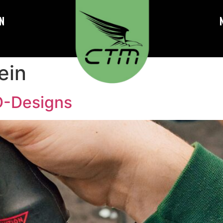
N
ein
AD-Designs