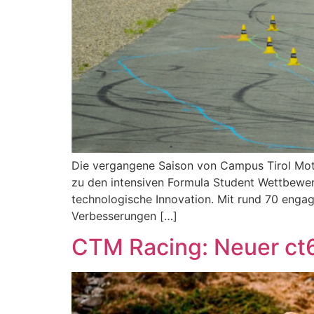
Die vergangene Saison von Campus Tirol Moto
zu den intensiven Formula Student Wettbewerb
technologische Innovation. Mit rund 70 engag
Verbesserungen […]
CTM Racing: Neuer ct6